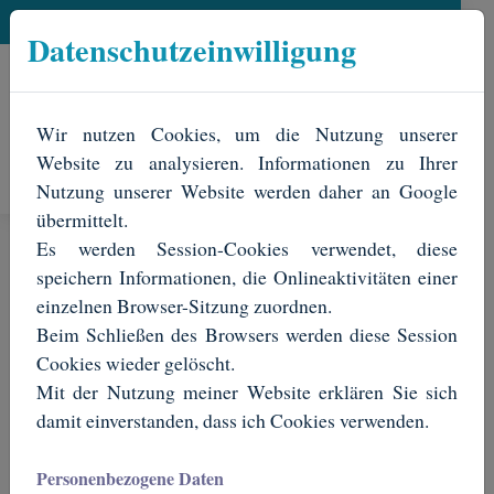
0163/2711872
info(AT)euvimdosol.com
Datenschutzeinwilligung
News
Wir nutzen Cookies, um die Nutzung unserer
Website zu analysieren. Informationen zu Ihrer
Nutzung unserer Website werden daher an Google
übermittelt.
Ferienhaus auf Madeira
Es werden Session-Cookies verwendet, diese
www.euvimdosol.com
speichern Informationen, die Onlineaktivitäten einer
einzelnen Browser-Sitzung zuordnen.
info(AT)euvimdosol.com
Beim Schließen des Browsers werden diese Session
0163/2711872
Cookies wieder gelöscht.
Mit der Nutzung meiner Website erklären Sie sich
damit einverstanden, dass ich Cookies verwenden.
Betreiber und Kontakt
Henri Mai privat
Personenbezogene Daten